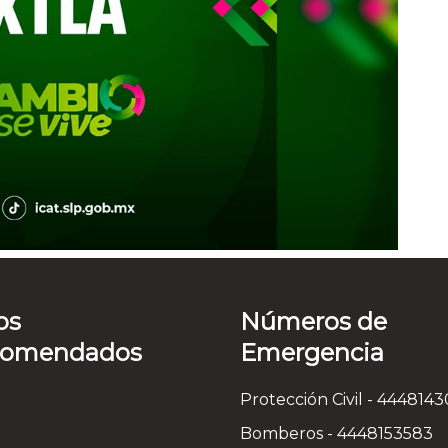
os
Números de
comendados
Emergencia
Protección Civil - 444814
Bomberos - 4448153583