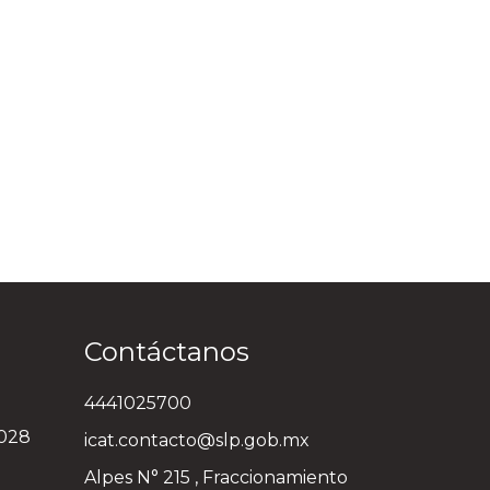
Contáctanos
4441025700
3028
icat.contacto@slp.gob.mx
Alpes N° 215 , Fraccionamiento